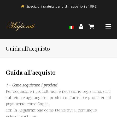
Spedizioni gratuite per ordini superiori a 199 €
O
Mo
M
Guida all’acquisto
Guida all’acquisto
1 – Come acquistare i prodotti
Per acquistare i prodotti non è necessario registrarsi, sarà
sufficiente aggiungere i prodotti al Carrello e procedere al
pagamento come Ospite.
Con la Registrazione come utente, avrai comunque
notevoli vantaggi: