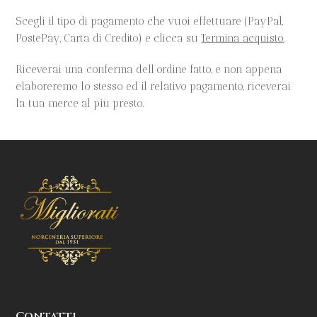
Scegli il tipo di pagamento che vuoi effettuare (PayPal,
PostePay, Carta di Credito) e clicca su
Termina acquisto
.
Riceverai una conferma dell’ordine fatto, e non appena
elaboreremo lo stesso ed il relativo pagamento, riceverai
la tua merce al più presto.
Contatti