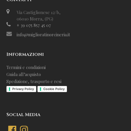
Via Castiglionese 12/b,
06010 Morra, (PG)
+ 39 075 857 45 07
info@miglioratinorcineria.it
Informazioni
Termini e condizioni
Guida all’acquisto
Spedizione, trasporto e resi
Privacy Policy
Cookie Policy
Social Media